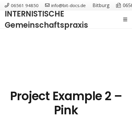
Bitburg
065
06561 94850
info@bit-docs.de
INTERNISTISCHE
Gemeinschaftspraxis
Project Example 2 –
Pink