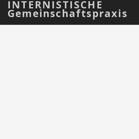
INTERNISTISCHE
Gemeinschaftspraxis
GET STARTED
Bitburg
Krankenhausstrasse 1 a, 54634 Bitburg
Termine nach Vereinbarung
Öffnungszeiten: