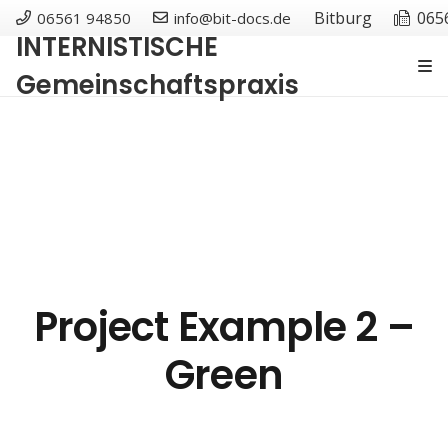
Bitburg
065
06561 94850
info@bit-docs.de
INTERNISTISCHE
Gemeinschaftspraxis
Project Example 2 –
Green