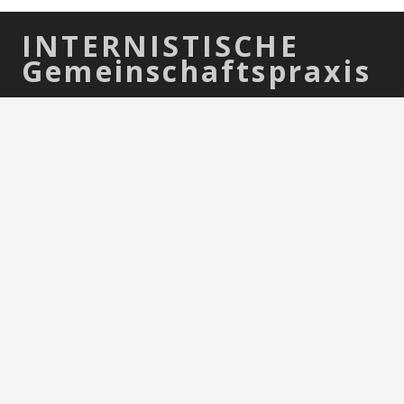
INTERNISTISCHE
Gemeinschaftspraxis
GET STARTED
Bitburg
Krankenhausstrasse 1 a, 54634 Bitburg
Termine nach Vereinbarung
Öffnungszeiten: