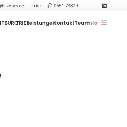
Trier
0651 73829
bit-docs.de
ITBURG
TRIER
Leistungen
Kontakt
Team
Info
e