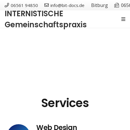
Bitburg
065
06561 94850
info@bit-docs.de
INTERNISTISCHE
Gemeinschaftspraxis
Services
Web Design