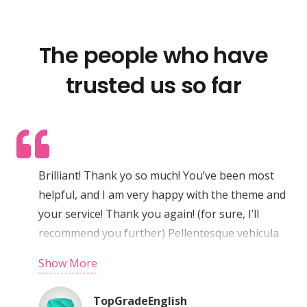
The people who have
trusted us so far
Brilliant! Thank yo so much! You’ve been most
helpful, and I am very happy with the theme and
your service! Thank you again! (for sure, I’ll
recommend you further) Pellentesque vehicula
aliquam eros a tempus. Aenean sodales dictum
Show More
augue, in faucibus nisi sollicitudin eu. Quisque et
urna lacus, quis aliquam purus. Nulla semper
TopGradeEnglish