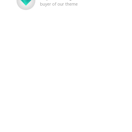
arcu vel diam auctor condimentum.
buyer of our theme
Lorem ipsum dolor sit amet, consectetur
adipiscing elit. Pellentesque vehicula aliquam
eros a tempus. Aenean sodales dictum augue, in
faucibus nisi sollicitudin eu. Quisque et urna
lacus, quis aliquam purus. Nulla semper arcu vel
diam auctor condimentum.