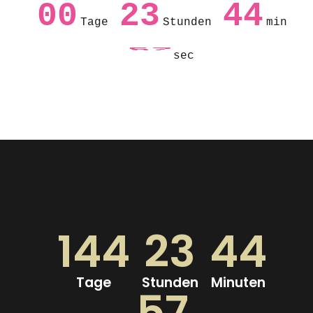
00
23
44
Tage
Stunden
min
57
sec
144
23
44
Tage
Stunden
Minuten
57